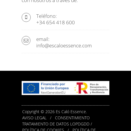
con nosotros a través de:
Teléfono:
+34 654 418 600
email:
info@escaloessence.com
Copyright © 2026 Es Caló Essence.
AVISO LEGAL
/
CONSENTIMIENTO
TRATAMIENTO DE DATOS LOPDGDD /
POLÍTICA DE COOKIES
/
POLÍTICA DE