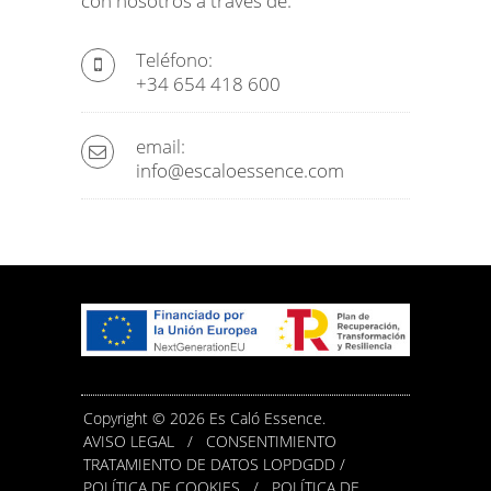
con nosotros a través de:
Teléfono:
+34 654 418 600
email:
info@escaloessence.com
Copyright © 2026 Es Caló Essence.
AVISO LEGAL
/
CONSENTIMIENTO
TRATAMIENTO DE DATOS LOPDGDD /
POLÍTICA DE COOKIES
/
POLÍTICA DE