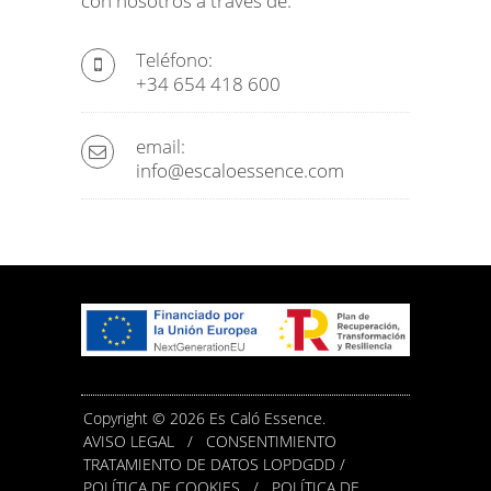
con nosotros a través de:
Teléfono:
+34 654 418 600
email:
info@escaloessence.com
Copyright © 2026 Es Caló Essence.
AVISO LEGAL
/
CONSENTIMIENTO
TRATAMIENTO DE DATOS LOPDGDD /
POLÍTICA DE COOKIES
/
POLÍTICA DE