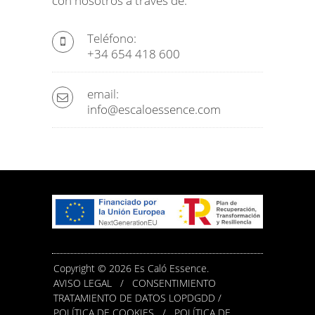
con nosotros a través de:
Teléfono:
+34 654 418 600
email:
info@escaloessence.com
Copyright © 2026 Es Caló Essence.
AVISO LEGAL
/
CONSENTIMIENTO
TRATAMIENTO DE DATOS LOPDGDD /
POLÍTICA DE COOKIES
/
POLÍTICA DE