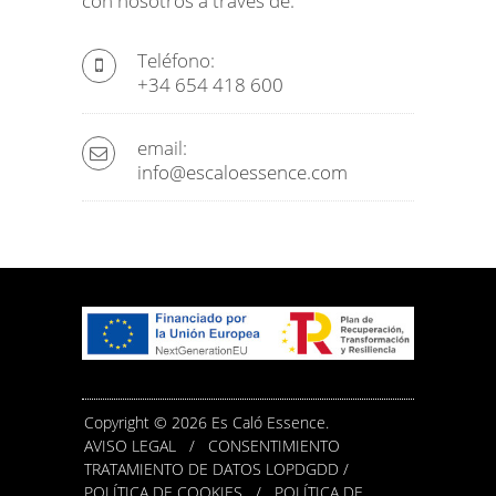
con nosotros a través de:
Teléfono:
+34 654 418 600
email:
info@escaloessence.com
Copyright © 2026 Es Caló Essence.
AVISO LEGAL
/
CONSENTIMIENTO
TRATAMIENTO DE DATOS LOPDGDD /
POLÍTICA DE COOKIES
/
POLÍTICA DE